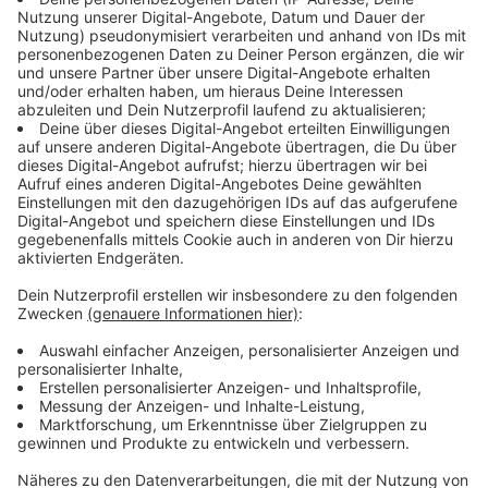
Anzeige
Gerade noch die Apokalypse überlebt, führt uns
Paul
Panzer
in sein neues Abenteuer "SCHÖNE NEUE
WELT". Mit feinsinnigem Humor reißt er die Fassaden