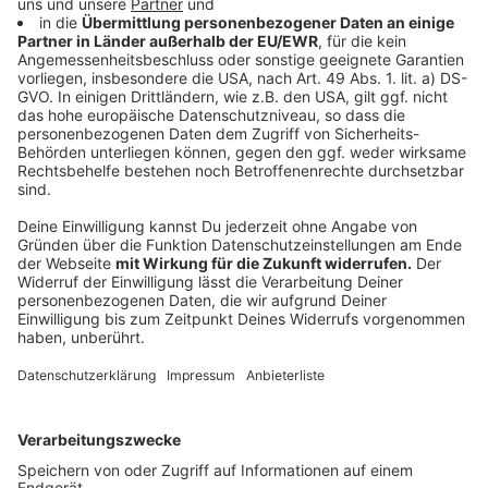
Anzeige
Katie Freudenschuss
- eine Frau, ein Flügel und feine
Beobachtungsgabe. Was bleibt wohl von uns übrig,
wenn wir nicht mehr sind? Wird es das Z-Wort-
Schnitzel auf die nächste Speisekarte schaffen, wird
man durch einen Hashtag unsterblich und wer nimmt
das innere Kind, wenn man selbst gerade keine Zeit
hat? Die preisgekrönte Entertainerin bietet eine
abwechslungsreiche Mischung aus Kabarett, eigenen
Songs, Stand-up und grandiosen Improvisationen.
Anzeige
Die weiteren Termine der Comedy Camp-