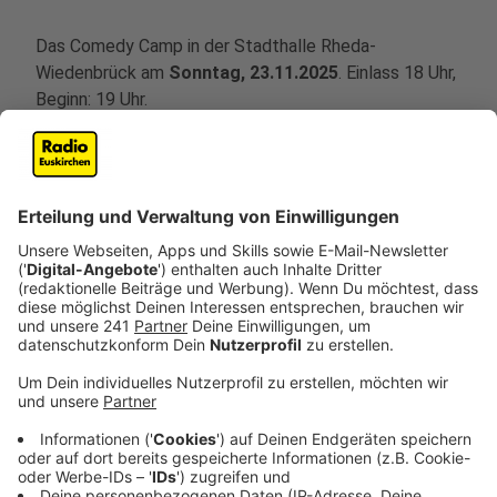
Das Comedy Camp in der
Stadthalle Rheda-
Wiedenbrück
am
Sonntag, 23.11.2025
. Einlass 18 Uhr,
Beginn: 19 Uhr.
Anzeige
Anzeige
Die Comedy-Camper
Anzeige