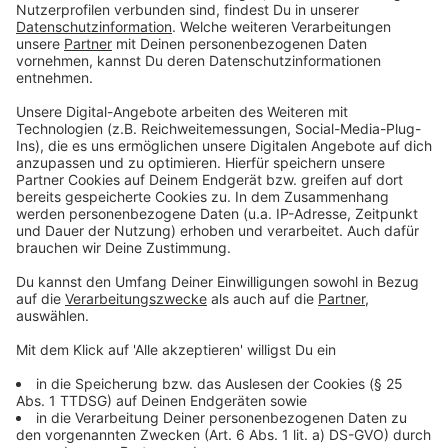
des Scheinbaren ein und zeigt, wo die Menschheit
wirklich steht: willkommen in der Hölle. Äußerer
Reichtum trifft auf innere Leere, künstliche
Intelligenz, Kryptowelten und virtuelle Partnersuche.
Paul wird zum Sisyphos der modernen Welt – ein
Dilemma für ihn, aber der größte Spaß des Jahres für
die Zuschauer.
Anzeige
Ingmar Stadelmann
, vielfach preisgekrönter
ostdeutscher Stand-up Comedian und Meister des
provokanten Humors! Mit scharfsinnigen und
schonungslosen Pointen nimmt er die Absurditäten
des Alltags aufs Korn. Kein Thema ist ihm zu heikel,
und mit seinem unverwechselbaren Stil bringt er die
Zuschauer zum Lachen und Nachdenken zugleich.