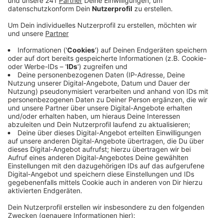
Veröffentlicht:
Dienstag, 16.06.2026 13:44
Anzeige
Ein Auto soll zunächst langsam vorbeigefahren und
dann angehalten haben. Zwei Männer sollen
ausgestiegen sein. Einer von ihnen sei dann
unvermittelt auf den 19-Jährigen zugegangen und
habe ihn ohne Vorwarnung mit der Faust ins Gesicht
geschlagen. Durch weitere Schläge wurde er im
Gesicht und am Oberkörper getroffen. Anschließend
soll der Täter den jungen Mann durch Büsche bis auf
einen Gehweg gezogen haben. Dort gingen die Tritte
und Schläge weiter. Der zweite Mann soll etwas
weiter weg gewartet haben. Nach der Tat flüchteten
beide Männer.