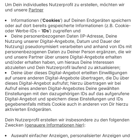
kommenden Tagen besonders vorsichtig fahren
und immer mit unbedachten und spontanen
Reaktionen der Kinder rechnen, sagt die Polizei.
Sie hat in der Region verstärkte Kontrollen auf
Schulwegen angekündigt. Im Kreis Euskirchen
werden zum neuen Schuljahr insgesamt rund 1.600
Kinder eingeschult.
Veröffentlicht:
Mittwoch, 28.08.2019 06:42
Anzeige
Anzeige