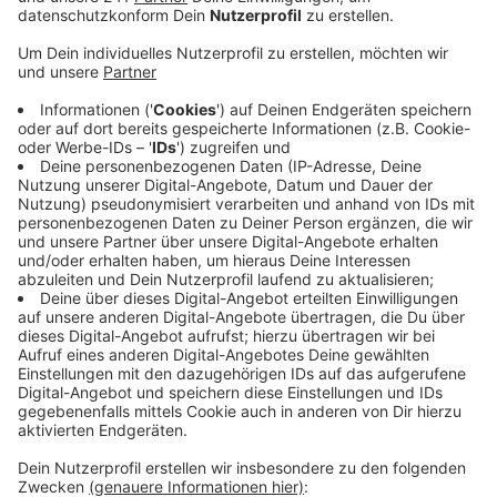
Das NRW-Gesundheitsministerium hat auf Anfrage der
AfD-Fraktion die Zahlen veröffentlicht. Demnach hat
die Stadt Köln beispielsweise 1,7 Millionen Euro durch
Corona-Bußgelder eingenommen. Spitzenreiter
Duisburg sogar doppelt so viel - 3,4 Millionen Euro.
Dort hatte die Stadt rund 20.000 Verstöße registriert.
Im Kreis Euskirchen waren es den Zahlen zu folge nur
773. Zum Vergleich: Im Nachbarkeis Düren waren es
rund 2.000 Verstöße, im Rhein-Erft-Kreis 4.000 und in
Köln 32.000.
In Spitzenzeiten der Pandemie wurden beispielsweise
für Maskenverstöße in Bus und Bahn 150 Euro fällig -
für gefälschte Corona-Tests waren es Bußgelder von
bis zu 5.000 Euro.