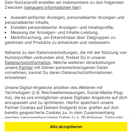
sagt der Stadtsprecher.
Vergangenen Sommer hatten Unbekannt schon einmal
vier Metallfässer in Zülpich entsorgt. Auf den Fässern
hatten sich Gefahrenzeichen für entzündbare Stoffe
und Wassergefährdung befunden.
Anzeige
Anzeige
Anzeige