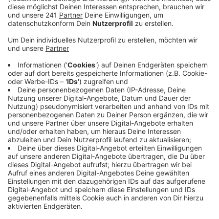
Anzeige
Denn Unbekannte haben 13 Fässer mit
Gefahrgutaufklebern an einem Feld abgeladen. Laut
Aufschrift war in den Fässern Verdünnungsmittel, sagt
ein Sprecher der Stadt Zülpich. Ein Passant hatte
zwölf rote und ein blaues Fass entdeckt und
NMittwochnachmittag die Polizei informiert.
Die ermittelt jetzt wegen einer Umweltsünde. Der
Bauhof der Stadt Zülpich hat die Fässer
mitgenommen und eine Fachfirma für die weitere
Entsorgung eingeschaltet. Die Kosten dafür muss
jetzt der Steuerzahler tragen.
Glücklicherweise seien alle Fässer verschlossen
gewesen und keine Flüssigkeit in den Boden gelangt,